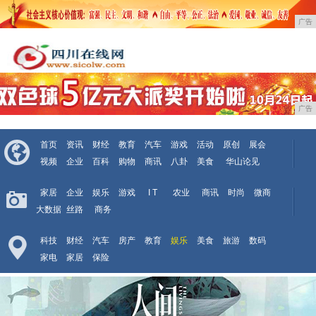
广告
广告
首页
资讯
财经
教育
汽车
游戏
活动
原创
展会
视频
企业
百科
购物
商讯
八卦
美食
华山论见
家居
企业
娱乐
游戏
I T
农业
商讯
时尚
微商
大数据
丝路
商务
科技
财经
汽车
房产
教育
娱乐
美食
旅游
数码
家电
家居
保险