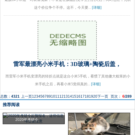
这个价位争个不停。这不，今天要...
[详细]
雷军最漂亮小米手机：3D玻璃+陶瓷后盖，
而雷军小米手机变漂亮的转折点就是这台小米5手机，看惯了其他傻大粗笨的小
米手机之后，再看小米5觉得真的...
[详细]
总数：
4321
上一页
1
2
3
4
5
6
7
8
9
10
11
12
13
14
15
16
17
18
19
20
下一页
页次：
6
/289
推荐阅读
2020年考研今