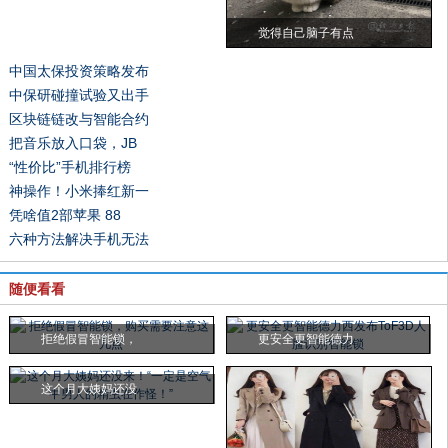
觉得自己脑子有点
中国太保投资策略发布
中保研碰撞试验又出手
区块链链改与智能合约
把音乐放入口袋，JB
“性价比”手机排行榜
神操作！小米捧红新一
凭啥值2部苹果 88
六种方法解决手机无法
随便看看
拒绝假冒智能锁，
更安全更智能德力
这个月大姨妈还没