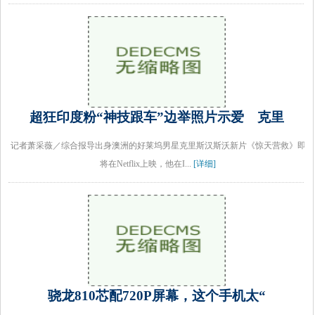
超狂印度粉“神技跟车”边举照片示爱 克里
记者萧采薇／综合报导出身澳洲的好莱坞男星克里斯汉斯沃新片《惊天营救》即
将在Netflix上映，他在I...
[详细]
骁龙810芯配720P屏幕，这个手机太“