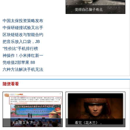
觉得自己脑子有点
中国太保投资策略发布
中保研碰撞试验又出手
区块链链改与智能合约
把音乐放入口袋，JB
“性价比”手机排行榜
神操作！小米捧红新一
凭啥值2部苹果 88
六种方法解决手机无法
随便看看
大衣哥又火了：上
看完《花木兰》，