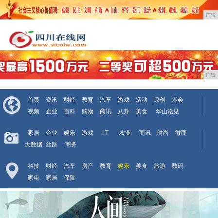
广告
广告
首页
资讯
财经
教育
汽车
游戏
活动
原创
展会
视频
企业
百科
购物
商讯
八卦
美食
华山论见
家居
企业
娱乐
游戏
I T
农业
商讯
时尚
微商
大数据
丝路
商务
科技
财经
汽车
房产
教育
娱乐
美食
旅游
数码
家电
家居
保险