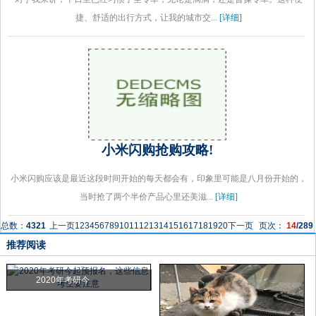
捷、舒适的出行方式，让我的城市交...
[详细]
小米闪购抢购攻略!
小米闪购应该是最近这段时间开始的每天都会有，印象里可能是八月份开始的，
当时抢了两个半价产品心里还美滋...
[详细]
总数：
4321
上一页
1
2
3
4
5
6
7
8
9
10
11
12
13
14
15
16
17
18
19
20
下一页
页次：
14
/289
推荐阅读
2020年考研今