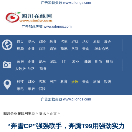
广告加载失败
www.qilongs.com
广告加载失败
www.qilongs.com
首页
资讯
财经
教育
汽车
游戏
活动
原创
展会
视频
企业
百科
购物
商讯
八卦
美食
华山论见
家居
企业
娱乐
游戏
I T
农业
商讯
时尚
微商
大数据
丝路
商务
科技
财经
汽车
房产
教育
娱乐
美食
旅游
数码
家电
家居
保险
广告加载失败
www.qilongs.com
四川企业在线网主页
>
资讯
> 正文 >
“奔雪CP”强强联手，奔腾T99用强劲实力