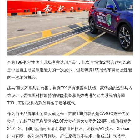
奔腾T99作为“中国南北极考察选用产品”，此次与“雪龙2”号合作可以说
是中国自主研发制造能力的一次展示，也是奔腾T99展现车辆超强性能
的一次绝好机会。
能与“雪龙2”号共赴南极，奔腾T99拥有极富科技感、豪华感的造型与内
饰设计，强悍黑科技加持的智能装备和高效先进的动力系统的奔腾
T99，可以说从内到外具备了足够底气。
作为自主品牌车企的集大成之作，奔腾T99搭载的是CA4GC第三代发
动机，这款已获无数赞誉的2.0T发动机最大功率为224匹，峰值扭矩为
340牛米。同时运用高压缩比米勒循环技术、两段式WL技术、350bar
缸内直喷、智能热管理模块、超低摩擦节能技术、集成式排气歧管、