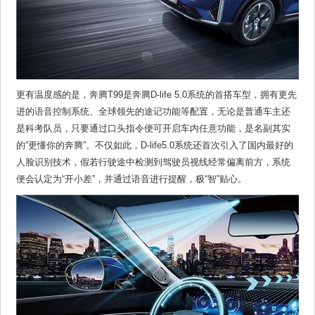
更有温度感的是，奔腾T99是奔腾D-life 5.0系统的首搭车型，拥有更先
进的语音控制系统、全球领先的途记功能等配置，无论是普通车主还
是科考队员，只要通过口头指令便可开启车内任意功能，是名副其实
的“更懂你的奔腾”。不仅如此，D-life5.0系统还首次引入了国内最好的
人脸识别技术，假若行驶途中检测到驾驶员视线经常偏离前方，系统
便会认定为“开小差”，并通过语音进行提醒，极“智”贴心。