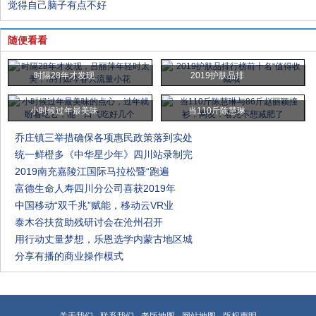
觉得自己脑子有点不好
随便看看
时隔28年才发现
2019护肤品排
小时候过年最美味
当110斤陈慧琳
乔庄镇三举措确保各项惠民政策落到实处
统一鲜橙多《中华星少年》四川站录制完
2019南充嘉陵江国际马拉松暨“跑遍
富德生命人寿四川分公司喜获2019年
中国移动“双千兆”赋能，移动云VR业
泰木谷扶贫助残研讨会在沧州召开
用行动丈量梦想，乐恩选学内蒙古地区城
分享有播的商业操作模式