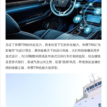
见证了奔腾T99的内在实力，再来欣赏下它的外在魅力。奔腾T99以“光
影魅学”为设计理念，秉持纵横天下的设计风格，大灯和前格栅采用开
放式设计，与118颗数码雨滴及华表式日间行车灯相得益彰，结合腰线
及贯穿式尾灯，形成气吞山河之势，彰显“国潮”风范，即便身处波澜壮
阔的南极之巅，奔腾T99也能大放异彩。