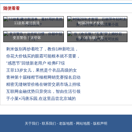
随便看看
11款私藏洁面清
时隔28年才发现
变丑警告！这些坏
当《欢乐颂》“五
剩米饭别再炒着吃了，教你1种新吃法，
你花大价钱买的眼霜可能根本就不需要，
“感恩节”回馈新老用户 哈弗F7综
王菲13岁女儿，果然是个衣品高级的女
青神第十届椪柑节椪柑网销竞赛报名启动
精密无缝钢管价格在钢管交易市场上持续
互联网金融优势日异突出，智由生活引领
于小菓×冯唐乐园,在这里品尝北京城的
关于我们
-
联系我们
-
老版地图
-
网站地图
-
版权声明