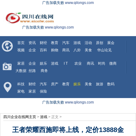
广告加载失败
www.qilongs.com
广告加载失败
www.qilongs.com
首页
资讯
财经
教育
汽车
游戏
活动
原创
展会
视频
企业
百科
购物
商讯
八卦
美食
华山论见
家居
企业
娱乐
游戏
I T
农业
商讯
时尚
微商
大数据
丝路
商务
科技
财经
汽车
房产
教育
娱乐
美食
旅游
数码
家电
家居
保险
广告加载失败
www.qilongs.com
四川企业在线网主页
>
游戏
> 正文 >
王者荣耀西施即将上线，定价13888金