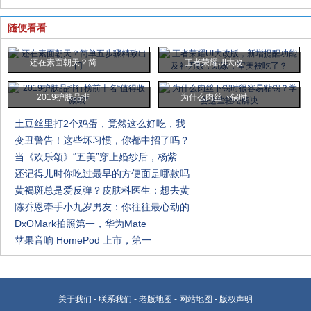
随便看看
还在素面朝天？简
王者荣耀UI大改
2019护肤品排
为什么肉丝下锅时
土豆丝里打2个鸡蛋，竟然这么好吃，我
变丑警告！这些坏习惯，你都中招了吗？
当《欢乐颂》“五美”穿上婚纱后，杨紫
还记得儿时你吃过最早的方便面是哪款吗
黄褐斑总是爱反弹？皮肤科医生：想去黄
陈乔恩牵手小九岁男友：你往往最心动的
DxOMark拍照第一，华为Mate
苹果音响 HomePod 上市，第一
关于我们
-
联系我们
-
老版地图
-
网站地图
-
版权声明