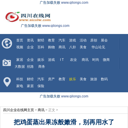
广告加载失败
www.qilongs.com
广告加载失败
www.qilongs.com
首页
资讯
财经
教育
汽车
游戏
活动
原创
展会
视频
企业
百科
购物
商讯
八卦
美食
华山论见
家居
企业
娱乐
游戏
I T
农业
商讯
时尚
微商
大数据
丝路
商务
科技
财经
汽车
房产
教育
娱乐
美食
旅游
数码
家电
家居
保险
广告加载失败
www.qilongs.com
四川企业在线网主页
>
商讯
> 正文 >
把鸡蛋蒸出果冻般嫩滑，别再用水了