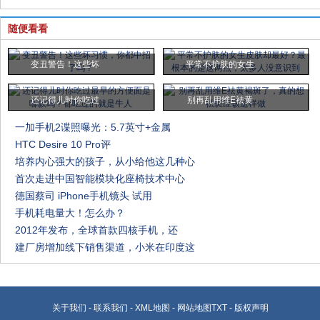
随便看看
变丑警告！这些坏
平常不护肤的女生
还记得儿时你吃过
别再乱用维E祛黄
一加手机2谍照曝光：5.7英寸+金属
HTC Desire 10 Pro评
培养内心强大的孩子，从小给他这几种心
首次走进中国智能模块化座椅技术中心
德国蔡司 iPhone手机镜头 试用
手机耗电量大！怎么办？
2012年发布，全球首款四核手机，还
建厂房增加线下销售渠道，小米在印度这
关于我们
-
联系我们
-
XML地图
-
网站地图
TXT
-
版权声明