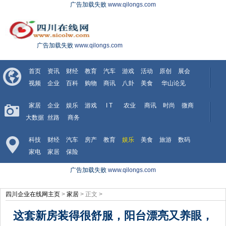
广告加载失败
www.qilongs.com
广告加载失败
www.qilongs.com
首页
资讯
财经
教育
汽车
游戏
活动
原创
展会
视频
企业
百科
购物
商讯
八卦
美食
华山论见
家居
企业
娱乐
游戏
I T
农业
商讯
时尚
微商
大数据
丝路
商务
科技
财经
汽车
房产
教育
娱乐
美食
旅游
数码
家电
家居
保险
广告加载失败
www.qilongs.com
四川企业在线网主页
>
家居
> 正文 >
这套新房装得很舒服，阳台漂亮又养眼，