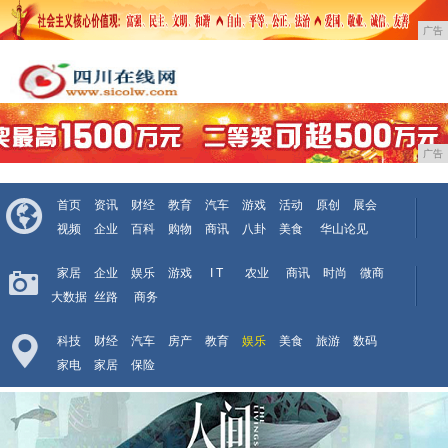
广告
广告
首页
资讯
财经
教育
汽车
游戏
活动
原创
展会
视频
企业
百科
购物
商讯
八卦
美食
华山论见
家居
企业
娱乐
游戏
I T
农业
商讯
时尚
微商
大数据
丝路
商务
科技
财经
汽车
房产
教育
娱乐
美食
旅游
数码
家电
家居
保险