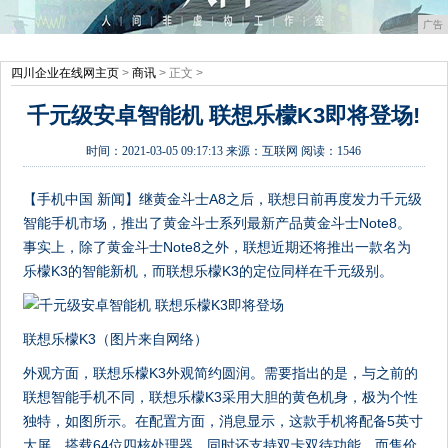
广告
四川企业在线网主页
>
商讯
> 正文 >
千元级安卓智能机 联想乐檬K3即将登场!
时间：
2021-03-05 09:17:13
来源：
互联网
阅读：1546
【手机中国 新闻】继黄金斗士A8之后，联想日前再度发力千元级
智能手机市场，推出了黄金斗士系列最新产品黄金斗士Note8。
事实上，除了黄金斗士Note8之外，联想近期还将推出一款名为
乐檬K3的智能新机，而联想乐檬K3的定位同样在千元级别。
联想乐檬K3（图片来自网络）
外观方面，联想乐檬K3外观简约圆润。需要指出的是，与之前的
联想智能手机不同，联想乐檬K3采用大胆的黄色机身，极为个性
独特，如图所示。在配置方面，消息显示，这款手机将配备5英寸
大屏，搭载64位四核处理器，同时还支持双卡双待功能，而售价