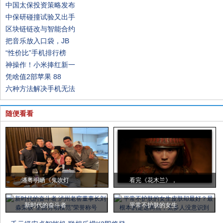
中国太保投资策略发布
中保研碰撞试验又出手
区块链链改与智能合约
把音乐放入口袋，JB
“性价比”手机排行榜
神操作！小米捧红新一
凭啥值2部苹果 88
六种方法解决手机无法
随便看看
潘粤明晒《鬼吹灯
看完《花木兰》，
新时代的奋斗者
平常不护肤的女生