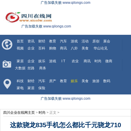
广告加载失败
www.qilongs.com
广告加载失败
www.qilongs.com
首页
资讯
财经
教育
汽车
游戏
活动
原创
展会
视频
企业
百科
购物
商讯
八卦
美食
华山论见
家居
企业
娱乐
游戏
I T
农业
商讯
时尚
微商
大数据
丝路
商务
科技
财经
汽车
房产
教育
娱乐
美食
旅游
数码
家电
家居
保险
广告加载失败
www.qilongs.com
四川企业在线网主页
>
时尚
> 正文 >
这款骁龙835手机怎么都比千元骁龙710