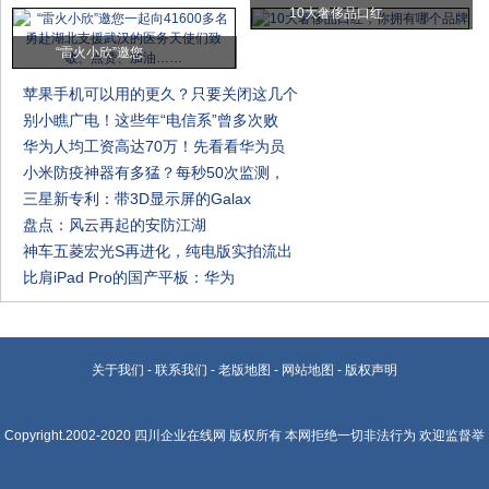
10大奢侈品口红
“雷火小欣”邀您
苹果手机可以用的更久？只要关闭这几个
别小瞧广电！这些年“电信系”曾多次败
华为人均工资高达70万！先看看华为员
小米防疫神器有多猛？每秒50次监测，
三星新专利：带3D显示屏的Galax
盘点：风云再起的安防江湖
神车五菱宏光S再进化，纯电版实拍流出
比肩iPad Pro的国产平板：华为
关于我们
-
联系我们
-
老版地图
-
网站地图
-
版权声明
Copyright.2002-2020
四川企业在线网
版权所有 本网拒绝一切非法行为 欢迎监督举