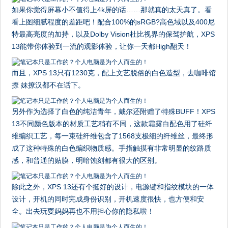
如果你觉得屏幕小不值得上4k屏的话……那就真的太天真了。看
看上图细腻程度的差距吧！配合100%的sRGB?高色域以及400尼
特最高亮度的加持，以及Dolby Vision杜比视界的保驾护航，XPS
13能带你体验到一流的观影体验，让你一天都High翻天！
而且，XPS 13只有1230克，配上文艺脱俗的白色造型，去咖啡馆
撩 妹撩汉都不在话下。
另外作为选择了白色的纯洁青年，戴尔还附赠了特殊BUFF！XPS
13不同颜色版本的材质工艺稍有不同，这款霜露白配色用了硅纤
维编织工艺，每一束硅纤维包含了1568支极细的纤维丝，最终形
成了这种特殊的白色编织物质感。手指触摸有非常明显的纹路质
感，和普通的贴膜，明暗蚀刻都有很大的区别。
除此之外，XPS 13还有个挺好的设计，电源键和指纹模块的一体
设计，开机的同时完成身份识别，开机速度很快，也方便和安
全。出去玩耍妈妈再也不用担心你的隐私啦！