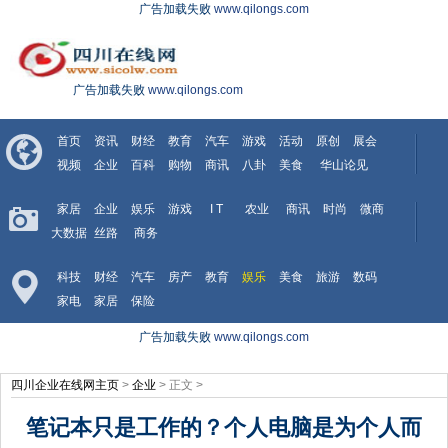
广告加载失败
www.qilongs.com
广告加载失败
www.qilongs.com
首页
资讯
财经
教育
汽车
游戏
活动
原创
展会
视频
企业
百科
购物
商讯
八卦
美食
华山论见
家居
企业
娱乐
游戏
I T
农业
商讯
时尚
微商
大数据
丝路
商务
科技
财经
汽车
房产
教育
娱乐
美食
旅游
数码
家电
家居
保险
广告加载失败
www.qilongs.com
四川企业在线网主页
>
企业
> 正文 >
笔记本只是工作的？个人电脑是为个人而