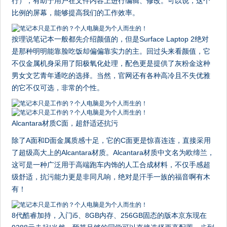
行），有助于用户在文件内容上进行编辑、修改。可以说，这个
比例的屏幕，能够提高我们的工作效率。
按理说笔记本一般都先介绍颜值的，但是Surface Laptop 2绝对
是那种明明能靠脸吃饭却偏偏靠实力的主。回过头来看颜值，它
不仅金属机身采用了阳极氧化处理，配色更是提供了灰粉金这种
男女文艺青年通吃的选择。当然，官网还有各种高冷且不失优雅
的它不仅可选，非常的个性。
Alcantara材质C面，超舒适还抗污
除了A面和D面金属质感十足，它的C面更是惊喜连连，直接采用
了超级高大上的Alcantara材质。Alcantara材质中文名为欧缔兰，
这可是一种广泛用于高端跑车内饰的人工合成材料，不仅手感超
级舒适，抗污能力更是非同凡响，绝对是汗手一族的福音啊有木
有！
8代酷睿加持，入门i5、8GB内存、256GB固态的版本京东现在