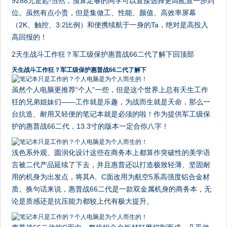
9288元走起!当然，预算足够的同学可以直接选择更高配置一步到
位。虽然有点小贵，但是集做工、性能、颜值、高效率屏幕
（2K、触控、3:2比例）和便携续航于一身的Ta，绝对是高投入
高回报的！
2天生战斗工作狂？军工级保护惠普战66二代了解下回顶部
天生战斗工作狂？军工级保护惠普战66二代了解下
虽然个人电脑更推荐“个人”一些，但是这个世界上总有天生工作
狂的兄弟姐妹们——工作就是乐趣，为战而生就是天命，那么一
台抗造、耐用又轻便的笔记本就是必须的啦！作为提供军工级保
护的惠普战66二代，13.3寸的版本一定合你八字！
浅色系外观、圆润化设计这些在商务本上都算作突破性的美学语
言被二代产品延续了下去，并且惠普还以打造极致轻薄、坚固耐
用的机身为出发点，将其A、C面改用为航空5系高强度铝合金材
质。换句话来说，惠普战66二代是一款双金属机身的商务本，无
论是质感还是抗压能力都较上代有极大提升。