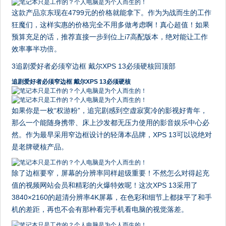
这款产品京东现在4799元的价格就能拿下。作为为战而生的工作
狂魔们，这样实惠的价格完全不用多做考虑啊！真心超值！如果
预算充足的话，推荐直接一步到位上i7高配版本，绝对能让工作
效率事半功倍。
3追剧爱好者必须窄边框 戴尔XPS 13必须硬核回顶部
追剧爱好者必须窄边框 戴尔XPS 13必须硬核
如果你是一枚“权游粉”，追完剧感到空虚寂寞冷的影视好青年，
那么一个能随身携带、床上沙发都无压力使用的影音娱乐中心必
然。作为最早采用窄边框设计的轻薄本品牌，XPS 13可以说绝对
是老牌硬核产品。
除了边框要窄，屏幕的分辨率同样超级重要！不然怎么对得起充
值的视频网站会员和精彩的火爆特效呢！这次XPS 13采用了
3840×2160的超清分辨率4K屏幕，在色彩和细节上都抹平了和手
机的差距，再也不会有那种看完手机看电脑的视觉落差。