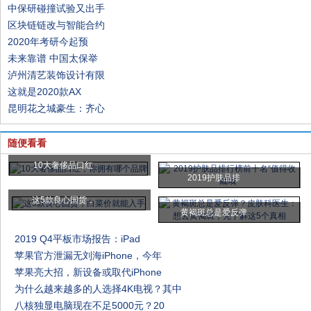
中保研碰撞试验又出手
区块链链改与智能合约
2020年考研今起预
未来靠谱 中国太保举
泸州清艺装饰设计有限
这就是2020款AX
昆明花之城豪生：齐心
随便看看
10大奢侈品口红
2019护肤品排
这5款良心国货，
黄褐斑总是爱反弹
2019 Q4平板市场报告：iPad
苹果官方泄漏无刘海iPhone，今年
苹果亮大招，新设备或取代iPhone
为什么越来越多的人选择4K电视？其中
八核独显电脑现在不足5000元？20