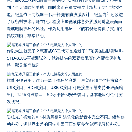
惠普战66二代的C面由一整块铝合金板材打磨切割而成，几乎做
到了全无缝隙的美感，同时这还在很大程度上增加了防尘防水性
能。键盘依旧同战66一代一样拥有防泼溅设计，键盘内部还改进
了膜密封技术，能在很大程度上降低液体意外洒溅到键盘表面而
造成电脑损坏的风险。作为商用电脑，它的右侧还提供了实用的
指纹功能，非常贴心。
你以为这就完了？惠普战66二代可是通过了13项美国国防部MIL-
STD-810G军标测试的，就连提供的双硬盘配置也有硬盘保护加
持，那是相当抗造！
抗造还得好用，作为一款工作狂的利器，惠普战66二代拥有多个
USB接口、HDMI接口、USB-C接口(可链接显示器支持4K画面输
出)、RJ45网线接口、SD读卡器和安全锁口，基本能应付任何突
发状况。
防眩光广视角的IPS材质屏幕和娱乐化的影音本完全不同。经常移
动办公，满世界出差的同学能因而面对更多苛刻环境轻松办公。