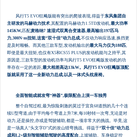
风行T5 EVO狂飚版能有突出的爬坡表现,得益于
东风集团自
主研发的马赫动力技术
,其配置的马赫动力1.5TD发动机,
最大功率
1
45KW
,
匹配
麦格纳7 速湿式双离合变速器,最高输出197匹马
力,300N
·
m扭矩,这套
“
双十佳
”
动力总成,
不仅动力响应迅速,换挡更
是及时顺畅。而其他三款车型,发动机输出的
最大马力仅为188匹
,
即使是最大扭矩,也仅有X5和CS55 PLUS的发动机能与之持平,其
原因是,三款车型的发动机功率与风行T5 EVO狂飚版发动机的功
率存在一定的差距,
最大相差高达13
k
W。
风行T5 EVO狂飚版顶配
版就采用了这一全新动力总成,以及一体式头枕
座椅。
全面智能成就攻弯
“
神器
”
,极限配合上演一车独秀
整个自驾过程,最为惊险刺激的莫过于宜良68道拐的几十个连
续U型弯道,由于平均每个弯道上升7米,每10秒转一次弯,无论是对
动力,还是操控,亦或是驾驶辅助,都是一项非常大的挑战。毕竟,这
是一场真人“头文字D”式的攻山猎弯挑战。得益于
“
双十佳
”
动力总
成和L2+级别智能辅助驾驶的高度配合
,上坡辅助、车身稳定控