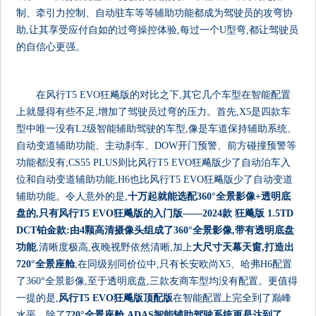
制、牵引力控制、自动驻车等等辅助功能都成为驾驶员的攻弯协
助,让其享受应付自如的过弯操控体验,每过一个U型弯,都让驾驶员
的自信心更强。
在风行T5 EVO狂飚版的对比之下,其它几个车型在智能配置
上就显得有些不足,增加了驾驶员过弯的压力。首先,X5是四款车
型中唯一没有L2级智能辅助驾驶的车型,像是车道保持辅助系统、
自动变道辅助功能、主动刹车、DOW开门预警、前方碰撞预警等
功能都没有;CS55 PLUS则比风行T5 EVO狂飚版少了自动泊车入
位和自动变道辅助功能,H6也比风行T5 EVO狂飚版少了自动变道
辅助功能。令人意外的是,
十万起就能选配360
°
全景影像+透明底
盘的,
只有风行T5 EVO狂飚版的入门版
——
2024款 狂飚版 1.5TD
DCT铂金款:
由4颗高清摄像头组成了360
°
全景影像,带有透明底盘
功能
,清晰度极高,夜晚视野依然清晰,加上
大尺寸天幕天窗,打造出
720
°
全景座舱
;在同级别同价位中,只有长安欧尚X5、哈弗H6配置
了360°全景影像,至于透明底盘,三款友商车型均没有配置。更值得
一提的是,
风行T5 EVO狂飚版顶配版
在智能配置上完全到了巅峰
水平。除了
720
°
全景座舱,ADAS智能辅助驾驶系统更是达到了