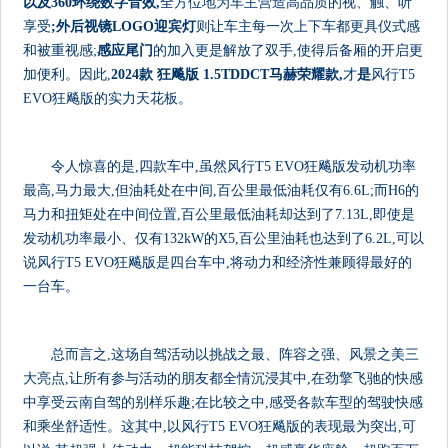
以及360环绕
数字音效,
全方位地为车主营造高品质的视、触、听
享受
;
外后视镜LOGO迎宾灯
则让车主每一次上下车都更具仪式感
和被重视感;
感应尾门
的加入更是解放了双手,使得后备厢的开启更
加便利。因此,
2024款 狂飚版 1.5TD
DCT
马赫荣耀款,
才
是
风行T5
EVO狂飚版的实力天花板。
令人惊喜的是,四款车中,虽然风行T5 EVO狂飚版发动机功率
最高,马力最大,但油耗处在中间,百公里最低油耗仅有6.6L;而H6的
马力和扭矩处在中间位置,百公里最低油耗却达到了7.13L,即使是
发动机功率最小、仅有132kW的X5,百公里油耗也达到了6.2L,可以
说风行T5 EVO狂飚版是四台车中,将动力和经济性兼顾得最好的
一台车。
总而言之,这场自驾活动以挑战之最、阵容之强、风景之美三
大亮点,让所有参与活动的朋友都全情沉浸其中,在劲擎飞驰的快感
中享受云南自驾的别样乐趣;在比较之中,感受各款车型的驾驶快感
和乘坐舒适性。这其中,以风行T5 EVO狂飚版的表现最为突出,可