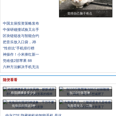
觉得自己脑子有点
中国太保投资策略发布
中保研碰撞试验又出手
区块链链改与智能合约
把音乐放入口袋，JB
“性价比”手机排行榜
神操作！小米捧红新一
凭啥值2部苹果 88
六种方法解决手机无法
随便看看
欧阳娜娜多变少女
当110斤陈慧琳
化妆品出现这5种
头胎是女儿，二胎
中兴ZTE,隐藏相机的智能手机,是这