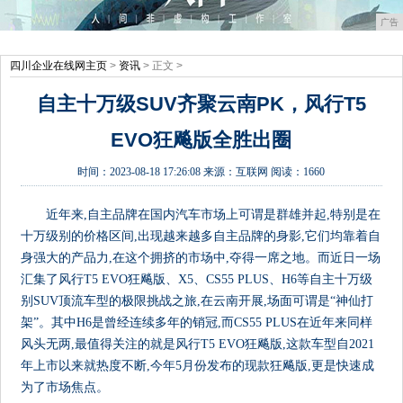
广告
四川企业在线网主页
>
资讯
> 正文 >
自主十万级SUV齐聚云南PK，风行T5
EVO狂飚版全胜出圈
时间：
2023-08-18 17:26:08
来源：
互联网
阅读：1660
近年来,自主品牌在国内汽车市场上可谓是群雄并起,特别是在
十万级别的价格区间,出现越来越多自主品牌的身影,它们均靠着自
身强大的产品力,在这个拥挤的市场中,夺得一席之地。而近日一场
汇集了风行T5 EVO狂飚版、X5、CS55 PLUS、H6等自主十万级
别SUV顶流车型的极限挑战之旅,在云南开展,场面可谓是“神仙打
架”。其中H6是曾经连续多年的销冠,而CS55 PLUS在近年来同样
风头无两,最值得关注的就是风行T5 EVO狂飚版,这款车型自2021
年上市以来就热度不断,今年5月份发布的现款狂飚版,更是快速成
为了市场焦点。