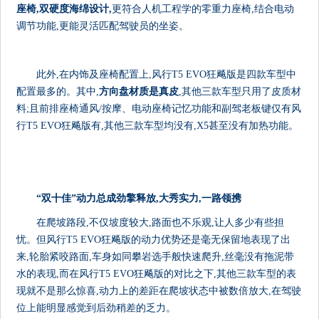
座椅,双硬度海绵设计
,
更符合人机工程学的零重力座椅,结合电动
调节功能,更能灵活匹配驾驶员的坐姿。
此外,在内饰及座椅配置上,风行T5 EVO狂飚版是四款车型中
配置最多的。其中,
方向盘材质是真皮
,其他三款车型只用了皮质材
料;且前排座椅通风/按摩、电动座椅记忆功能和副驾老板键仅有风
行T5 EVO狂飚版有,其他三款车型均没有,X5甚至没有加热功能。
“
双十佳
”
动力总成劲擎释放,大秀实力,一路领携
在爬坡路段,不仅坡度较大,路面也不乐观,让人多少有些担
忧。但风行T5 EVO狂飚版的动力优势还是毫无保留地表现了出
来,轮胎紧咬路面,车身如同攀岩选手般快速爬升,丝毫没有拖泥带
水的表现,而在风行T5 EVO狂飚版的对比之下,其他三款车型的表
现就不是那么惊喜,动力上的差距在爬坡状态中被数倍放大,在驾驶
位上能明显感觉到后劲稍差的乏力。