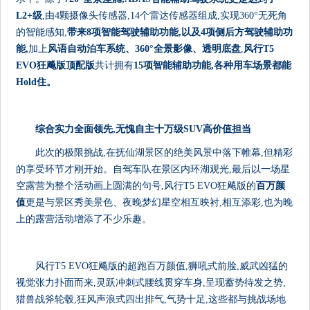
L2+级
,由4颗摄像头传感器,14个雷达传感器组成,实现360°无死角
的智能感知,
带来8项智能驾驶辅助功能,以及4项侧后方驾驶辅助功
能,
加上
风语自动泊车系统、360
°
全景影像、透明底盘
,
风行T5
EVO狂飚版顶配版
共计拥有
15项智能辅助功能,各种用车场景都能
Hold住。
综合实力全面领先,无愧自主十万级SUV高价值担当
此次的极限挑战,在抚仙湖景区的绝美风景中落下帷幕,但精彩
的享受环节才刚开始。自驾车队在景区内环湖观光,最后以一场星
空露营为整个活动画上圆满的句号,风行T5 EVO狂飚版的
百万颜
值
更是与景区秀美景色、夜晚梦幻星空相互映衬,相互添彩,也为晚
上的露营活动增添了不少乐趣。
风行T5 EVO狂飚版的超跑百万颜值,狮吼式前脸,威武凶猛的
视觉张力扑面而来,灵跃冲刺式腰线贯穿车身,呈现蓄势待发之势,
猎兽战斧轮毂,狂风声浪式四出排气,气势十足,这些都与挑战场地