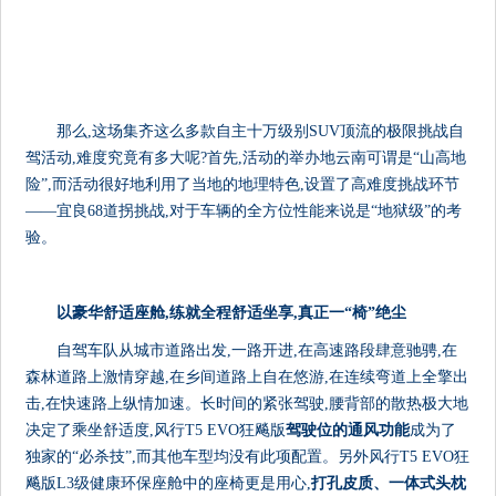
那么,这场集齐这么多款自主十万级别SUV顶流的极限挑战自
驾活动,难度究竟有多大呢?首先,活动的举办地云南可谓是“山高地
险”,而活动很好地利用了当地的地理特色,设置了高难度挑战环节
——宜良68道拐挑战,对于车辆的全方位性能来说是“地狱级”的考
验。
以豪华舒适座舱,练就全程舒适坐享,真正一
“
椅
”
绝尘
自驾车队从城市道路出发,一路开进,在高速路段肆意驰骋,在
森林道路上激情穿越,在乡间道路上自在悠游,在连续弯道上全擎出
击,在快速路上纵情加速。长时间的紧张驾驶,腰背部的散热极大地
决定了乘坐舒适度,风行T5 EVO狂飚版
驾驶位的通风功能
成为了
独家的“必杀技”,而其他车型均没有此项配置。另外风行T5 EVO狂
飚版L3级健康环保座舱中的座椅更是用心,
打孔皮质、一体式头枕