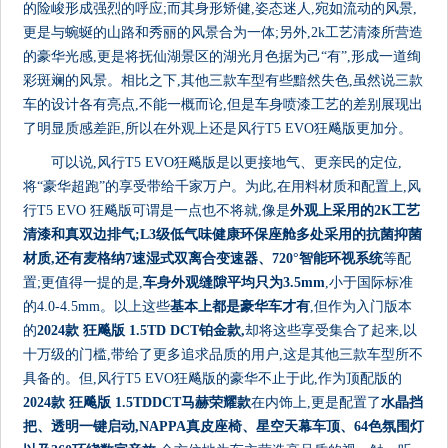
的险峻形成强烈的呼应;而其身形矫健,姿态迷人,宛如流动的风景,
更是与蜿蜒的山路和秀丽的风景合为一体;另外,2k工艺清漆所营造
的豪华光感,更是将抚仙湖景区的湖光月色据为己“有”,形成一道绚
彩斑斓的风景。相比之下,其他三款车型有些黯然失色,虽然说三款
车的设计各有亮点,不能一概而论,但是车身喷漆工艺的差别展现出
了明显质感差距,所以在外观上还是风行T5 EVO狂飚版更加分。
可以说,风行T5 EVO狂飚版是以更接地气、更亲民的定位,
将“豪华超跑”的享受带给千家万户。为此,在用料材质和配置上,风
行T5 EVO 狂飚版可谓是一点也不将就,像是
外观上采用的2K工艺
清漆和真双边排气
;L3级低气味健康环保座舱多处采用的抗菌抑菌
材质,还有麦格纳7速湿式双离合变速器、720
°
智能环视系统
等配
置;更值得一提的是,
车身外观缝隙平均只为3.5mm
,小于国际标准
的4.0-4.5mm。以上这些
基本上都是豪华车才有
,但作为入门版本
的
2024款 狂飚版 1.5TD DCT铂金款,
却将这些享受集合了起来,以
十万级的门槛,带给了更多追求品质的用户,这是其他三款车型所不
具备的。但,风行T5 EVO狂飚版的豪华不止于此,作为顶配版的
2024款 狂飚版 1.5TD
DCT
马赫荣耀款
在内饰上,更是配置了
水晶挡
把、透明一键启动,
NAPPA真皮座椅、星空天幕车顶、64色氛围灯