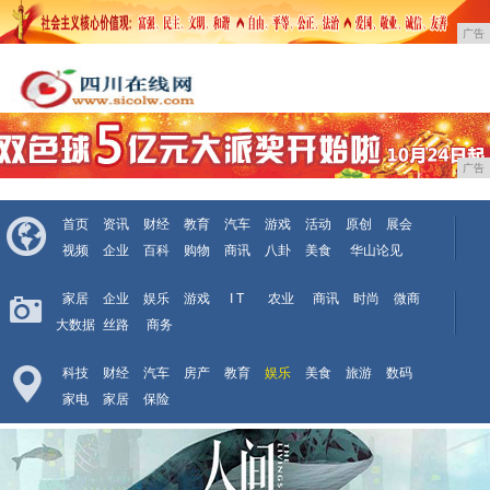
广告
广告
首页
资讯
财经
教育
汽车
游戏
活动
原创
展会
视频
企业
百科
购物
商讯
八卦
美食
华山论见
家居
企业
娱乐
游戏
I T
农业
商讯
时尚
微商
大数据
丝路
商务
科技
财经
汽车
房产
教育
娱乐
美食
旅游
数码
家电
家居
保险