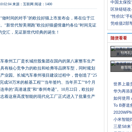
中国太保投
10:02:04
来源：
互联网
阅读：1400
区块链链改
“性价比”
为“做时间的对手”的欧拉好猫上市发布会，将在位于江
凭啥值2部苹
。“新世代智美潮跑”欧拉好猫盛情邀约各位“时间见证
的交汇，见证新世代经典的诞生！
随便看看
别再乱
汽车泰州工厂是长城控股集团在国内的第八家整车生产
敷面膜
产具有核心竞争力的欧拉和哈弗等品牌车型，同时规划
产业园。长城汽车泰州项目建设过程中，曾创造了“25
夜完成50万米的桩基工程”“当年签约、当年开工”“8个月
世界上最贵
连串的“高港速度”和“泰州奇迹”。10月22日，欧拉好
华为再添
标志着这座高度智能的现代化工厂正式进入了批量生产
如何使用 Ap
To B赛
2020W
小米智能
三星S8来了