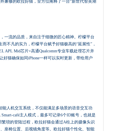
外兼修的欧拉好猫，全方位阐释了一台“新世代智美潮
台，一流的品质，来自注于细微的匠心精神。柠檬平台
生而不凡的实力，柠檬平台赋予好猫极高的“延展性”，
APL Mid芯片+高通Qualcomm专业车载处理芯片并
让好猫确保如同iPhone一样可以实时更新，带给用户
café智能人机交互系统，不仅能满足多场景的语音交互功
mart-café主人模式，最多可记录6个ID账号，也就是
不用繁琐的登陆过程，欧拉好猫会通过A柱上的摄像头识
价、座椅位置、后视镜角度等。欧拉好猫个性化、智能