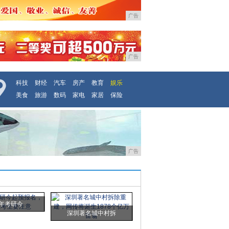
广告
广告
科技
财经
汽车
房产
教育
娱乐
美食
旅游
数码
家电
家居
保险
广告
0年考研今
深圳著名城中村拆