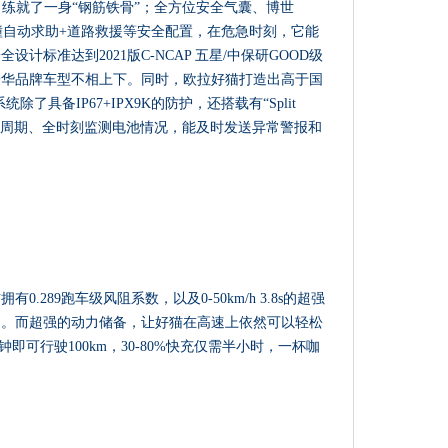
骨架，练就了一身“钢筋铁骨”；全方位安全气囊、博世
call碰撞自动求助+道路救援等安全配置，在危急时刻，它能
计标准达到2021版C-NCAP 五星/中保研GOOD级
豪华品牌车型不相上下。同时，欧拉好猫打造出高于国
除了具备IP67+IPX9K的防护，还搭载有“Split
全生命周期、全时刻监测电池情况，能及时发送异常警报和
289跑车级风阻系数，以及0-50km/h 3.8s的超强
趣。而超强的动力储备，让好猫在高速上依然可以轻松
钟即可行驶100km，30-80%快充仅需半小时，一杯咖