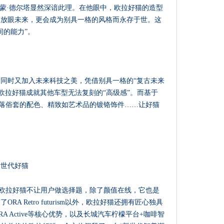
艾蒙·德尔塔显然深谙此理。在他眼中，欧拉好猫的造型
，放眼未来，更会成为别具一格的风格而永存于世。这
间的能力”。
，同时又加入未来科技之美，凭借别具一格的“复古未来
设计理念，欧拉好猫成就其他车型无法复刻的“高级感”。而基于
而不落俗套的配色、精致如艺术品的镀铬饰件……让好猫
新世代好猫
得？欧拉好猫不让用户做选择题，除了颜值在线，它也是
 Retro futurism以外，欧拉好猫还拥有匠心独具
Care、ORA Active等核心优势，以及长城汽车柠檬平台+咖啡智