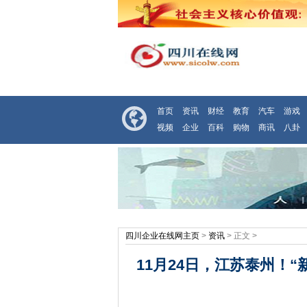
首页
资讯
财经
教育
汽车
游戏
视频
企业
百科
购物
商讯
八卦
四川企业在线网主页
>
资讯
> 正文 >
11月24日，江苏泰州！