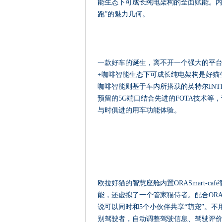
能生态下可成长纯电架构的全面赋能。内
跑”的魅力几何。
一款好车的诞生，离不开一个强大的平
+咖啡智能生态下可成长纯电架构是好猫
咖啡智能则基于车内所搭载的英特尔INTEL 
预留的5G端口结合先进的FOTA技术等，
与时俱进的用车功能体验。
欧拉好猫的智慧座舱内置ORASmart-
能，还虚拟了一个管家猫侍者。配合ORA S
说可以同时和5个小伙伴共享“萌宠”。
别驾驶者，自动调整驾驶信息、驾驶评