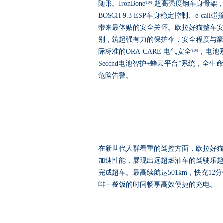
随形。IronBone™ 超高强度钢车身
BOSCH 9.3 ESP车身稳定控制、e-
带来最体贴的安全关怀。欧拉好猫整车安全设
别，筑起强有力的保护伞，安全程度与
际标准的ORA-CARE 电气安全™，电池系统
Second电池智护+蜂云平台”系统，
危险告警。
在新世代人群看重的驾控方面，欧拉好猫拥有0.
加速性能，展现出远超燃油车的驾驶乐
完成超车。最高续航达501km，快充12分
啡一餐饭的时间畅享高效便捷的充电。