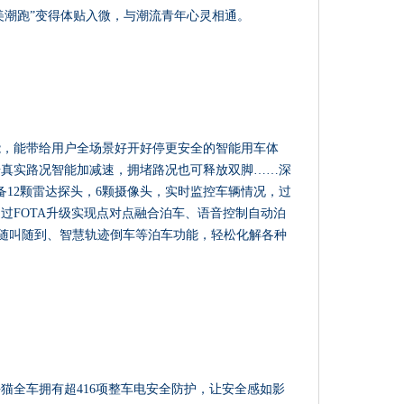
美潮跑”变得体贴入微，与潮流青年心灵相通。
能，能带给用户全场景好开好停更安全的智能用车体
据真实路况智能加减速，拥堵路况也可释放双脚……深
备12颗雷达探头，6颗摄像头，实时监控车辆情况，过
过FOTA升级实现点对点融合泊车、语音控制自动泊
ng™ 随叫随到、智慧轨迹倒车等泊车功能，轻松化解各种
猫全车拥有超416项整车电安全防护，让安全感如影