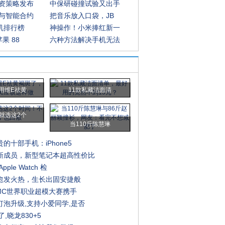
资策略发布
中保研碰撞试验又出手
与智能合约
把音乐放入口袋，JB
手机排行榜
神操作！小米捧红新一
果 88
六种方法解决手机无法
用维E祛黄
11款私藏洁面清
就选这2个
当110斤陈慧琳
的十部手机：iPhone5
新成员，新型笔记本超高性价比
ple Watch 检
道愈发火热，生长出固安捷般
PMC世界职业超模大赛携手
灯泡升级,支持小爱同学,是否
,晓龙830+5