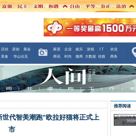
活动
原创
展会
家居
企业
娱乐
游戏
I T
农业
美食
华山论见
商讯
时尚
微商
大数据
丝路
商务
推荐阅读
“新世代智美潮跑”欧拉好猫将正式上
202
市