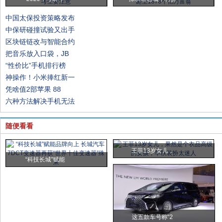
中国太保投资策略发布
中保研碰撞试验又出手
区块链链改与智能合约
把音乐放入口袋，JB
“性价比”手机排行榜
神操作！小米捧红新一
凭啥值2部苹果 88
六种方法解决手机无法
随便看看
王菲13岁女儿，
“科技长城”赋能
这五款车号称“2