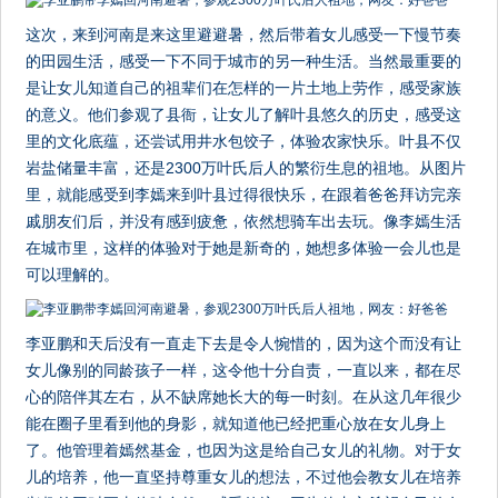
这次，来到河南是来这里避避暑，然后带着女儿感受一下慢节奏
的田园生活，感受一下不同于城市的另一种生活。当然最重要的
是让女儿知道自己的祖辈们在怎样的一片土地上劳作，感受家族
的意义。他们参观了县衙，让女儿了解叶县悠久的历史，感受这
里的文化底蕴，还尝试用井水包饺子，体验农家快乐。叶县不仅
岩盐储量丰富，还是2300万叶氏后人的繁衍生息的祖地。从图片
里，就能感受到李嫣来到叶县过得很快乐，在跟着爸爸拜访完亲
戚朋友们后，并没有感到疲惫，依然想骑车出去玩。像李嫣生活
在城市里，这样的体验对于她是新奇的，她想多体验一会儿也是
可以理解的。
李亚鹏和天后没有一直走下去是令人惋惜的，因为这个而没有让
女儿像别的同龄孩子一样，这令他十分自责，一直以来，都在尽
心的陪伴其左右，从不缺席她长大的每一时刻。在从这几年很少
能在圈子里看到他的身影，就知道他已经把重心放在女儿身上
了。他管理着嫣然基金，也因为这是给自己女儿的礼物。对于女
儿的培养，他一直坚持尊重女儿的想法，不过他会教女儿在培养