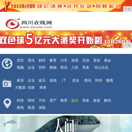
广告
广告
首页
资讯
财经
教育
汽车
游戏
活动
原创
展会
视频
企业
百科
购物
商讯
八卦
美食
华山论见
家居
企业
娱乐
游戏
I T
农业
商讯
时尚
微商
大数据
丝路
商务
科技
财经
汽车
房产
教育
娱乐
美食
旅游
数码
家电
家居
保险