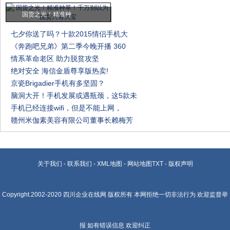
国货之光！精准种
七夕你送了吗？十款2015情侣手机大
《奔跑吧兄弟》第二季今晚开播 360
情系革命老区 助力脱贫攻坚
绝对安全 海信金盾尊享版热卖!
京瓷Brigadier手机有多坚固？
脑洞大开！手机发展或遇瓶颈，这5款未
手机已经连接wifi，但是不能上网，
赣州米伽素美容有限公司董事长赖梅芳
关于我们
-
联系我们
-
XML地图
-
网站地图
TXT
-
版权声明
Copyright.2002-2020
四川企业在线网
版权所有 本网拒绝一切非法行为 欢迎监督举
报 如有错误信息 欢迎纠正