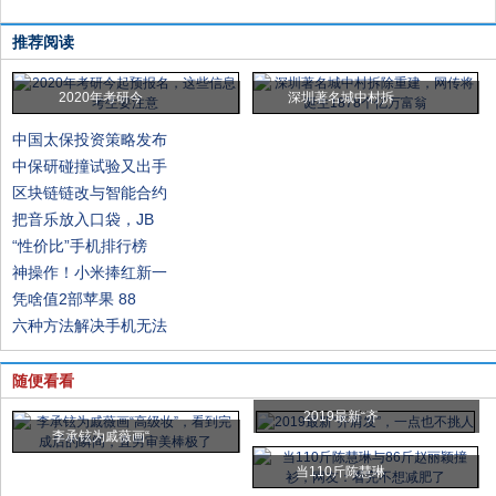
推荐阅读
2020年考研今
深圳著名城中村拆
中国太保投资策略发布
中保研碰撞试验又出手
区块链链改与智能合约
把音乐放入口袋，JB
“性价比”手机排行榜
神操作！小米捧红新一
凭啥值2部苹果 88
六种方法解决手机无法
随便看看
2019最新“齐
李承铉为戚薇画“
当110斤陈慧琳