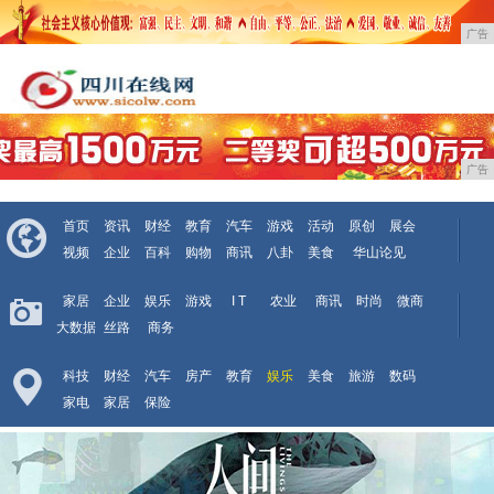
广告
广告
首页
资讯
财经
教育
汽车
游戏
活动
原创
展会
视频
企业
百科
购物
商讯
八卦
美食
华山论见
家居
企业
娱乐
游戏
I T
农业
商讯
时尚
微商
大数据
丝路
商务
科技
财经
汽车
房产
教育
娱乐
美食
旅游
数码
家电
家居
保险