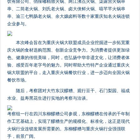
饮有限公司、俏辣嘟精致火锅、两江沸点火锅、柒露营火锅串
串、二筒老火锅、刘氏老火锅、卤大侠鲜火锅、嘻芊芊火锅串
串、渝三七鸭肠老火锅、余大孃卤料等数十家重庆知名火锅连锁
企业参与。
本次峰会旨在为重庆火锅大联盟成员企业挖掘进一步拓宽重
庆火锅的食材选购范围、创新企业竞争力。为消费者提供更加绿
色、健康的传统美味，同时，也弘扬中华非遗文化，让消费者体
验、感受百年老字号的魅力。同时帮助大竹特产企业通过重庆火
锅大联盟的平台，走入重庆火锅餐饮行业，进一步迈向全国火锅
餐饮市场。
随后，考察团对大竹东汉醪糟、观行豆干、石门梨园、福成
水业、益寿黑花生进行实地的考察与洽谈。
考察组一行在四川东柳醪糟公司参观，东柳醪糟在传承的千年制
作工艺基础上，实现了醪糟生产的规模化、标准化，这正是现代
火锅行业连锁发展所需要的。东柳醪糟与重庆火锅行业强强联
手，前景广阔。