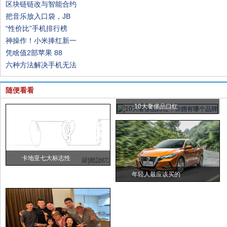
区块链链改与智能合约
把音乐放入口袋，JB
“性价比”手机排行榜
神操作！小米捧红新一
凭啥值2部苹果 88
六种方法解决手机无法
随便看看
10大奢侈品口红
卡地亚七大标志性
年轻人最应该买的