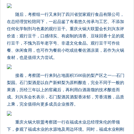
随后，考察组一行又来到了四川省贺家观行食品有限公司，
在总经理贺松陪同下，一起品鉴了有着悠久传承与工艺、不添加
任何化学制剂与色素的观行豆干。重庆火锅大联盟会长刘兴东评
价道：观行豆干，口感绵实、有卤制的清香、豆味回香十足的观
行豆干，不愧为百年老字号、非遗文化食品。观行豆干可作佐
餐、休闲食用，也可作为餐前小吃或佐餐佐酒凉菜，若作为火锅
食材，也是值得大力尝试。
接着，考察团一行来到占地面积3500亩的梨产区之一---石门
梨园。石门梨酒是以自产新鲜梨为原料酿造，完全不同于一般的
果酒，历经三年以上的窖藏后，再利用白酒蒸馏的技术酿造而
成。刘兴东会长表示，石门梨酒其酒梨香浓郁，芳香清雅，品质
上乘，完全值得向更多成员企业推荐。
重庆火锅大联盟考察团一行在福成水业总经理朱伦的带领
下，参观了福成水业的水源地及周边环境。同时，福成水业刚刚