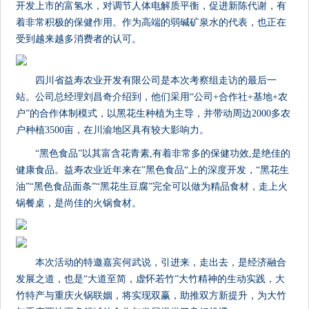
开发上市的富氢水，对调节人体电解质平衡，促进新陈代谢，有
着非常积极的保健作用。作为高端的弱碱矿泉水的代表，也正在
受到越来越多消费者的认可。
四川省益寿农业开发有限公司是本次考察组走访的最后一
站。公司总经理刘昌奇介绍到，他们采用“公司+合作社+基地+农
户”的合作体制模式，以黑花生种植为主导，并带动周边2000多农
户种植3500亩，在川渝地区具有较大影响力。
“黑色食品”以其富含花青素,有着非常多的保健功效,是绝佳的
健康食品。益寿农业近年来在”黑色食品“上的深度开发，“黑花生
油”“黑色食品面条”“黑花生豆腐”完全可以做为精品食材，走上火
锅餐桌，是尚佳的火锅食材。
本次活动的特邀嘉宾何武说，引进来，走出去，是经济融合
发展之道，也是“大道至简，虚怀若竹”大竹精神的生动实践，大
竹特产与重庆火锅联姻，将实现双赢，助推双方新提升，为大竹