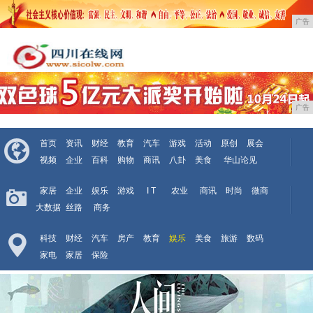
广告
广告
首页
资讯
财经
教育
汽车
游戏
活动
原创
展会
视频
企业
百科
购物
商讯
八卦
美食
华山论见
家居
企业
娱乐
游戏
I T
农业
商讯
时尚
微商
大数据
丝路
商务
科技
财经
汽车
房产
教育
娱乐
美食
旅游
数码
家电
家居
保险