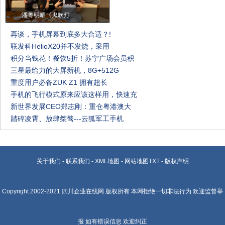
潘粤明晒《鬼吹灯
再谈，手机屏幕到底多大合适？!
联发科HelioX20并不发烧，采用
积分当钱花！餐饮5折！苏宁广场会员积
三星最给力的大屏新机，8G+512G
重度用户必备ZUK Z1 拥有超长
手机的飞行模式原来应该这样用，快速充
新世界发展CEO郑志刚：重仓粤港澳大
踏碎凌霄、放肆桀骜---云狐军工手机
关于我们
-
联系我们
-
XML地图
-
网站地图
TXT
-
版权声明
Copyright.2002-2021
四川企业在线网
版权所有 本网拒绝一切非法行为 欢迎监督举
报 如有错误信息 欢迎纠正