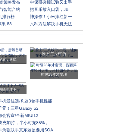
资策略发布
中保研碰撞试验又出手
与智能合约
把音乐放入口袋，JB
手机排行榜
神操作！小米捧红新一
果 88
六种方法解决手机无法
脸上“三八线”的
孕后，唐嫣
时隔28年才发现
防晒霜才不
手机最佳选择,这3台手机性能
元！三星Galaxy S2
会官宣!全新MIUI12
快充加持，半小时充85%，
手为强联手京东这是要用SOA