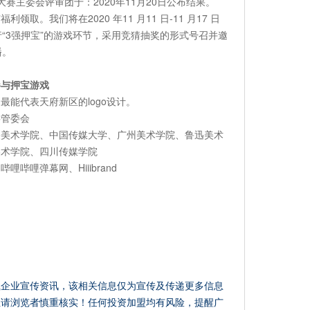
赛主委会评审团于：2020年11月20日公布结果。
取。我们将在2020 年11 月11 日-11 月17 日
“3强押宝”的游戏环节，采用竞猜抽奖的形式号召并邀
播。
参与押宝游戏
能代表天府新区的logo设计。
委管委会
央美术学院、中国传媒大学、广州美术学院、鲁迅美术
美术学院、四川传媒学院
哔哩弹幕网、Hiiibrand
载企业宣传资讯，该相关信息仅为宣传及传递更多信息
性请浏览者慎重核实！任何投资加盟均有风险，提醒广