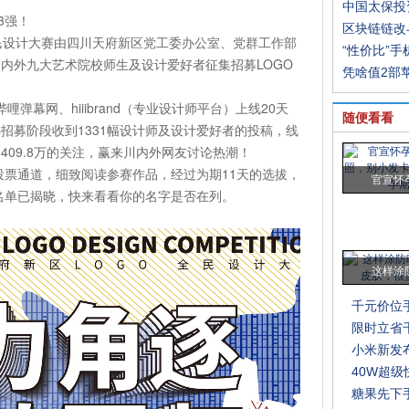
中国太保投
3强！
区块链链改
全民设计大赛由四川天府新区党工委办公室、党群工作部
“性价比”
内外九大艺术院校师生及设计爱好者征集招募LOGO
凭啥值2部苹
哩哔哩弹幕网、hiiibrand（专业设计师平台）上线20天
随便看看
招募阶段收到1331幅设计师及设计爱好者的投稿，线
3409.8万的关注，赢来川内外网友讨论热潮！
上投票通道，细致阅读参赛作品，经过为期11天的选拔，
官宣怀
0名单已揭晓，快来看看你的名字是否在列。
这样涂
千元价位
限时立省千
小米新发布
40W超级
糖果先下