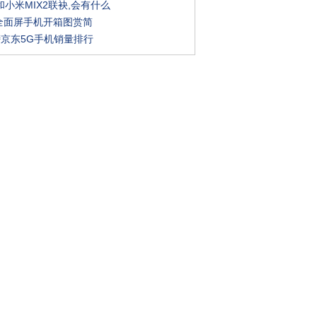
小米MIX2联袂,会有什么
X20全面屏手机开箱图赏简
榜京东5G手机销量排行