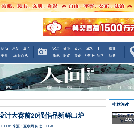
活动
原创
展会
家居
企业
娱乐
游戏
I T
农业
美食
华山论见
商讯
时尚
微商
大数据
丝路
商务
推荐阅读
设计大赛前20强作品新鲜出炉
202
11:11:04
来源：
互联网
阅读：1170