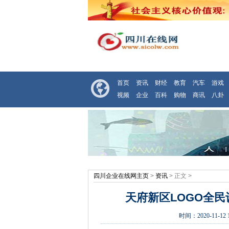
首页
资讯
财经
教育
汽车
游戏
视频
企业
百科
购物
商讯
八卦
四川企业在线网主页
>
资讯
> 正文 >
天府新区LOGO全民
时间：
2020-11-12 