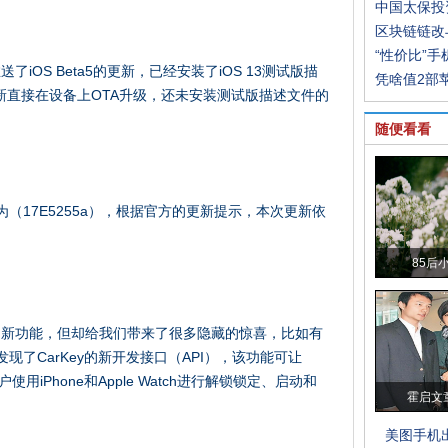
中国太保投
区块链链改
“性价比”
OS Beta5的更新，已经安装了iOS 13测试版描
凭啥值2部苹
更新直接在设备上OTA升级，还未安装测试版描述文件的
。
随便看看
（17E5255a），根据官方的更新提示，本次更新依
85后
的新功能，但却给我们带来了很多隐藏的惊喜，比如有
中发现了CarKey的新开发接口（API），该功能可让
用户使用iPhone和Apple Watch进行解锁锁定、启动和
霍启文
美图手机