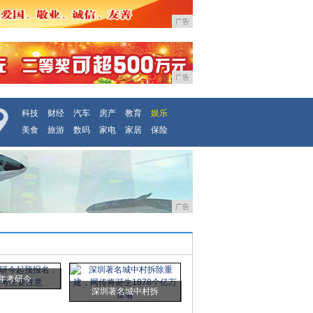
广告
广告
科技
财经
汽车
房产
教育
娱乐
美食
旅游
数码
家电
家居
保险
广告
0年考研今
深圳著名城中村拆