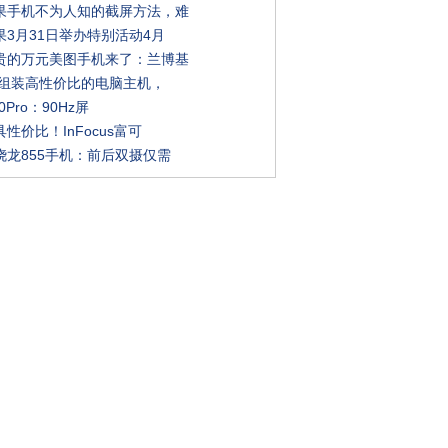
果手机不为人知的截屏方法，难
果3月31日举办特别活动4月
贵的万元美图手机来了：兰博基
多元组装高性价比的电脑主机，
50Pro：90Hz屏
性价比！InFocus富可
骁龙855手机：前后双摄仅需