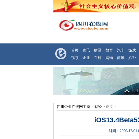
首页
资讯
财经
教育
汽车
游戏
视频
企业
百科
购物
商讯
八卦
四川企业在线网主页
>
财经
> 正文 >
iOS13.4Be
时间：
2020-12-01 