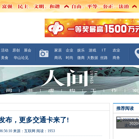
活动
原创
展会
家居
企业
娱乐
游戏
I T
农业
美食
华山论见
商讯
时尚
微商
大数据
丝路
商务
推荐阅读
ta5发布，更多交通卡来了!
202
06:56:10
来源：
互联网
阅读：1953